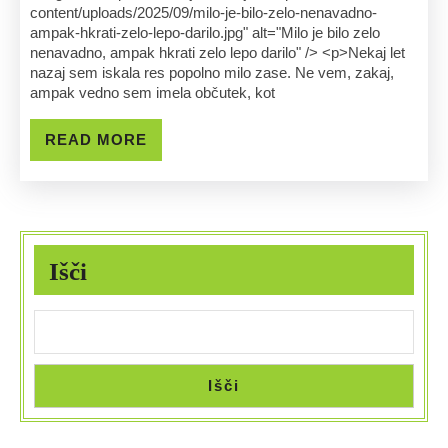
content/uploads/2025/09/milo-je-bilo-zelo-nenavadno-
Nenavadno,
ampak-hkrati-zelo-lepo-darilo.jpg" alt="Milo je bilo zelo
nenavadno, ampak hkrati zelo lepo darilo" /> <p>Nekaj let
Ampak
nazaj sem iskala res popolno milo zase. Ne vem, zakaj,
ampak vedno sem imela občutek, kot
Hkrati
Zelo
READ
READ MORE
MORE
Lepo
Darilo
Išči
Išči