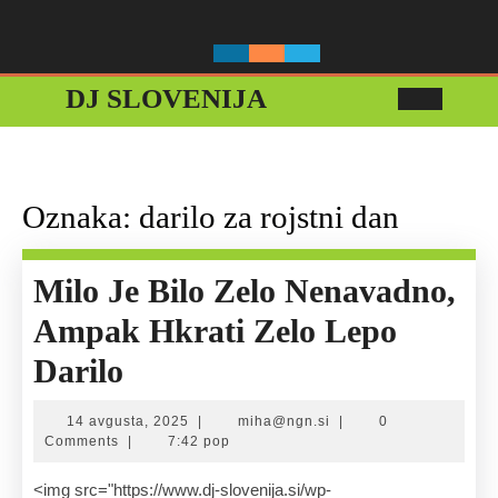
Skip
to
content
DJ SLOVENIJA
Ope
Butt
Oznaka:
darilo za rojstni dan
Milo Je Bilo Zelo Nenavadno,
Ampak Hkrati Zelo Lepo
Milo
Darilo
Je
14
miha@ngn.si
14 avgusta, 2025
|
miha@ngn.si
|
0
Bilo
avgusta,
Comments
|
7:42 pop
2025
Zelo
<img src="https://www.dj-slovenija.si/wp-