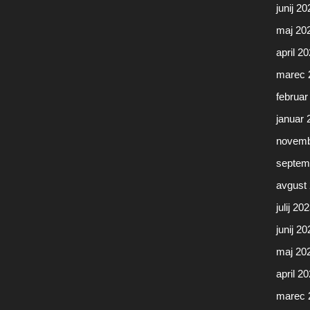
junij 20
maj 20
april 2
marec 
februar
januar 
novemb
septem
avgust
julij 20
junij 20
maj 20
april 2
marec 