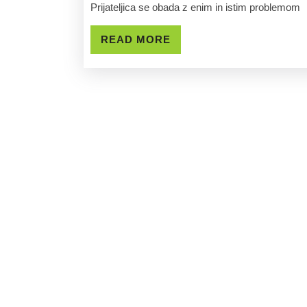
Katerikoli
Prijateljica se obada z enim in istim problemom
Zobni
READ
READ MORE
Problem
MORE