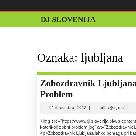
Skip
to
content
DJ SLOVENIJA
Oznaka:
ljubljana
Zobozdravnik Ljubljana
Zobozdravnik
Problem
Ljubljana
15
miha
15 decembra, 2022
|
miha@ngn.si
|
Lahko
decembra,
2022
<img src="https://www.dj-slovenija.si/wp-content/uploads/2022/12/zobozdravnik-ljubljana-lahko-resi-
Reši
katerikoli-zobni-problem.jpg" alt="Zobozdravnik L
<p>Zobozdravnik Ljubljana lahko pomaga pri ka