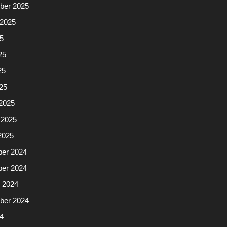
ber 2025
 2025
25
25
25
025
2025
 2025
2025
er 2024
er 2024
r 2024
ber 2024
24