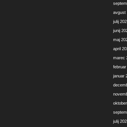
septem
avgust
julij 20
junij 20
maj 20
april 2
marec 
februar
januar 
decemb
novemb
oktobe
septem
julij 20