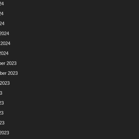
24
24
024
2024
 2024
2024
er 2023
ber 2023
 2023
23
23
23
023
2023