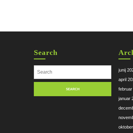
Search
Arc
Search
junij 20
for:
april 2
februar
januar 
decemb
novemb
oktobe