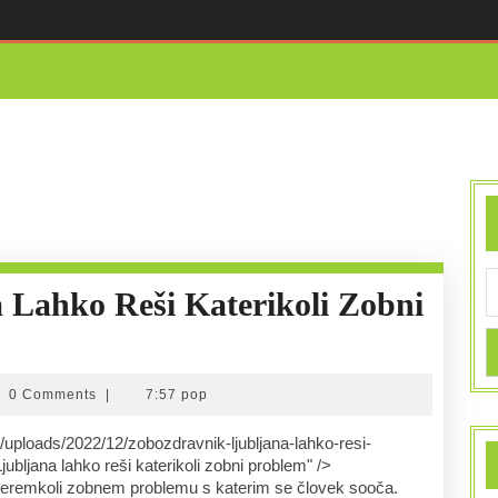
 Lahko Reši Katerikoli Zobni
@ngn.si
0 Comments
|
7:57 pop
jubljana lahko reši katerikoli zobni problem" />
teremkoli zobnem problemu s katerim se človek sooča.