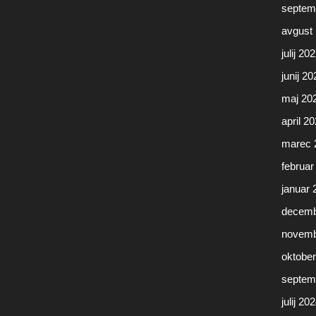
septem
avgust
julij 20
junij 20
maj 20
april 2
marec 
februar
januar 
decemb
novemb
oktobe
septem
julij 20