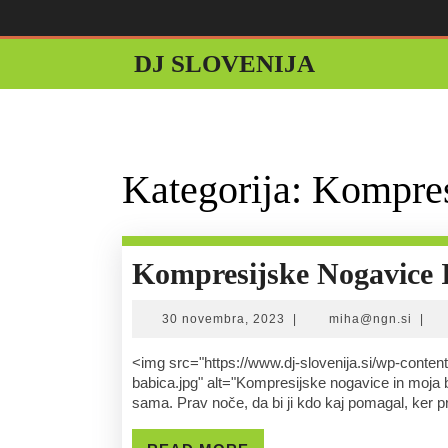
Skip
to
content
DJ SLOVENIJA
Kategorija:
Kompres
Kompresijske Nogavice 
30
miha
30 novembra, 2023
|
miha@ngn.si
|
novembra,
2023
<img src="https://www.dj-slovenija.si/wp-content/uploads/2023/11/kompresijske-nogavice-in-moja-
babica.jpg" alt="Kompresijske nogavice in moja 
sama. Prav noče, da bi ji kdo kaj pomagal, ker p