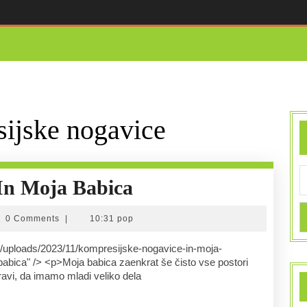
ijske nogavice
Kompresijske
In Moja Babica
Nogavice
@ngn.si
0 Comments
|
10:31 pop
In
Moja
babica" /> <p>Moja babica zaenkrat še čisto vse postori
ravi, da imamo mladi veliko dela
Babica