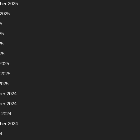
ber 2025
 2025
25
25
25
025
2025
 2025
2025
er 2024
er 2024
r 2024
ber 2024
24