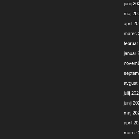
junij 20
maj 20
april 2
marec 
februar
januar 
novemb
septem
avgust
julij 20
junij 20
maj 20
april 2
marec 