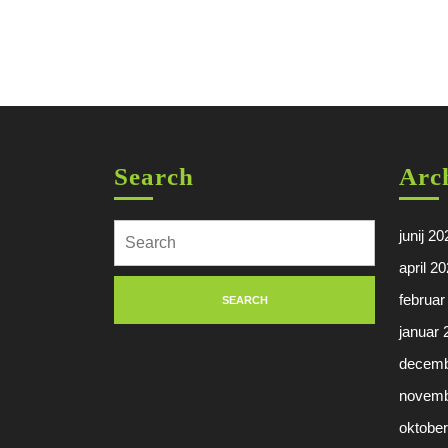
Search
Arc
Search
junij 20
for:
april 2
februar
januar 
decemb
novemb
oktobe