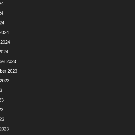
24
24
024
2024
 2024
2024
er 2023
ber 2023
 2023
23
23
23
023
2023