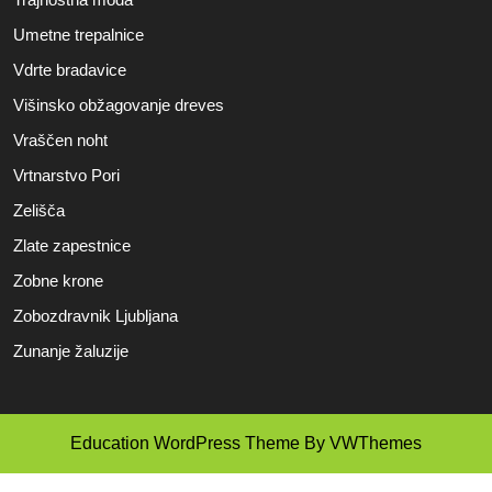
Umetne trepalnice
Vdrte bradavice
Višinsko obžagovanje dreves
Vraščen noht
Vrtnarstvo Pori
Zelišča
Zlate zapestnice
Zobne krone
Zobozdravnik Ljubljana
Zunanje žaluzije
Education WordPress Theme
By VWThemes
Scroll
Up