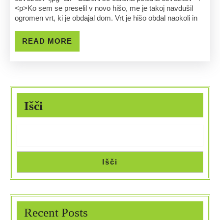
<p>Ko sem se preselil v novo hišo, me je takoj navdušil
ogromen vrt, ki je obdajal dom. Vrt je hišo obdal naokoli in
READ
READ MORE
MORE
Išči
Išči
Recent Posts