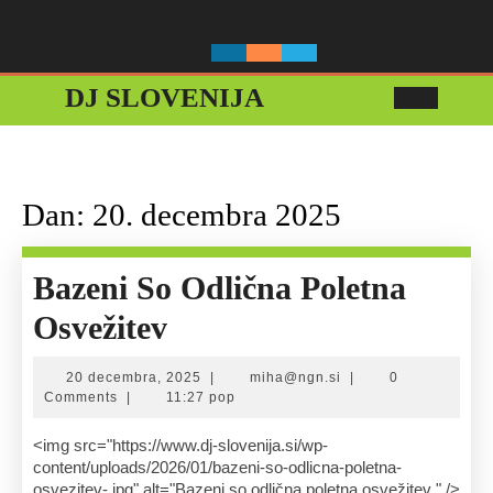
Skip
to
content
DJ SLOVENIJA
Ope
Butt
Dan:
20. decembra 2025
Bazeni So Odlična Poletna
Bazeni
Osvežitev
So
20
miha@ngn.si
20 decembra, 2025
|
miha@ngn.si
|
0
Odlična
decembra,
Comments
|
11:27 pop
2025
Poletna
<img src="https://www.dj-slovenija.si/wp-
content/uploads/2026/01/bazeni-so-odlicna-poletna-
Osvežitev
osvezitev-.jpg" alt="Bazeni so odlična poletna osvežitev " />